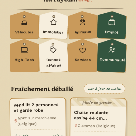
Immobilier
Animaux
Emploi
Véhicules
Communauté
Bonnes
High-Tech
Services
affaires
Fraîchement déballé
mis à jour ce matin
photo au grenier…
vend lit 2 personnes
100 €
et garde robe
Chaise roulante
assise 44 cm
Mont sur marchienne
repliable
(Belgique)
Cuesmes (Belgique)
voir ›
d'occasion