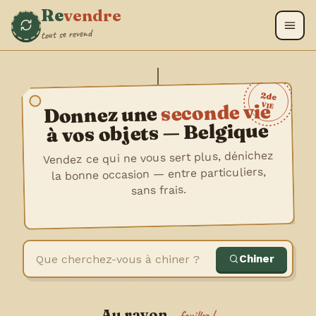
Re
vendre
tout se revend
2de
seconde vie
VIE
Donnez une
à vos objets — Belgique
Vendez ce qui ne vous sert plus, dénichez
la bonne occasion — entre particuliers,
sans frais.
Chiner
Au rayon…
fouillez !