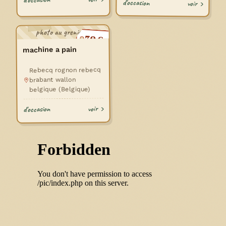
d'occasion
voir ›
photo au grenier…
70 €
machine a pain
Rebecq rognon rebecq
brabant wallon
belgique (Belgique)
voir ›
d'occasion